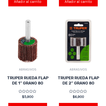
de
de
Añadir al carrito
Añadir al carrito
5
5
ABRASIVOS
ABRASIVOS
TRUPER RUEDA FLAP
TRUPER RUEDA FLAP
DE 1″ GRANO 80
DE 2″ GRANO 80
Valorado
Valorado
$
5,900
$
6,900
en
en
0
0