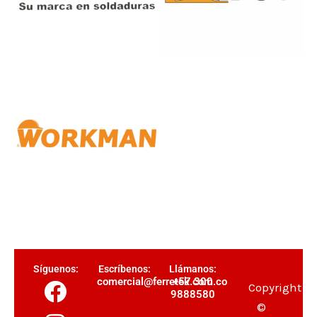
Síguenos:
Escríbenos:
Llámanos:
F
I
Y
T
comercial@ferretek.com.co
+57 300
Copyright
9888580
a
n
o
i
©