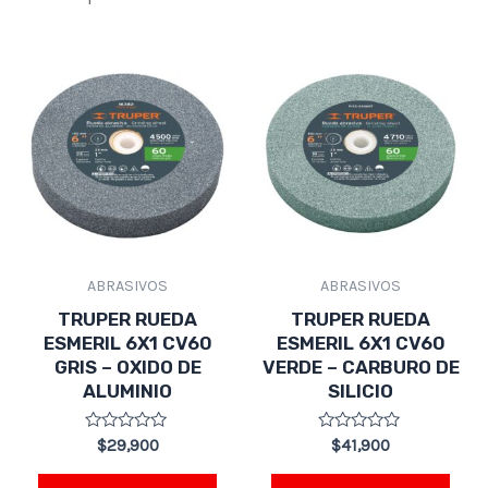
ABRASIVOS
ABRASIVOS
TRUPER RUEDA
TRUPER RUEDA
ESMERIL 6X1 CV60
ESMERIL 6X1 CV60
GRIS – OXIDO DE
VERDE – CARBURO DE
ALUMINIO
SILICIO
Valorado
Valorado
$
29,900
$
41,900
en
en
0
0