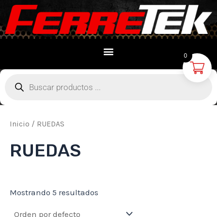
Ir
al
contenido
0
Búsqueda
de
productos
Inicio
/ RUEDAS
RUEDAS
Mostrando 5 resultados