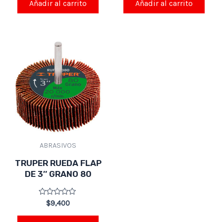
de
de
Añadir al carrito
Añadir al carrito
5
5
ABRASIVOS
TRUPER RUEDA FLAP
DE 3″ GRANO 80
Valorado
$
9,400
en
0