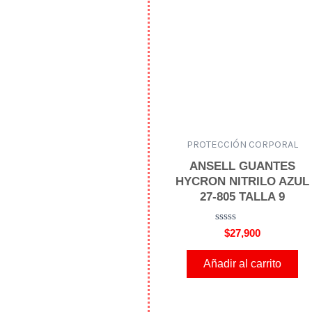
e
n
0
d
e
5
PROTECCIÓN CORPORAL
ANSELL GUANTES
HYCRON NITRILO AZUL
27-805 TALLA 9
V
$
27,900
a
l
o
Añadir al carrito
r
a
d
o
e