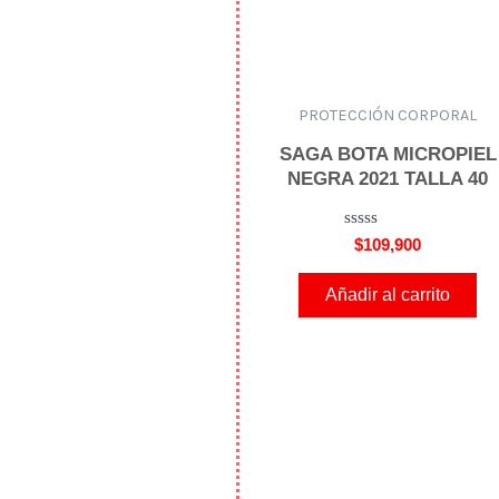
PROTECCIÓN CORPORAL
SAGA BOTA MICROPIEL
NEGRA 2021 TALLA 40
V
$
109,900
a
l
o
Añadir al carrito
r
a
d
o
e
n
0
d
e
5