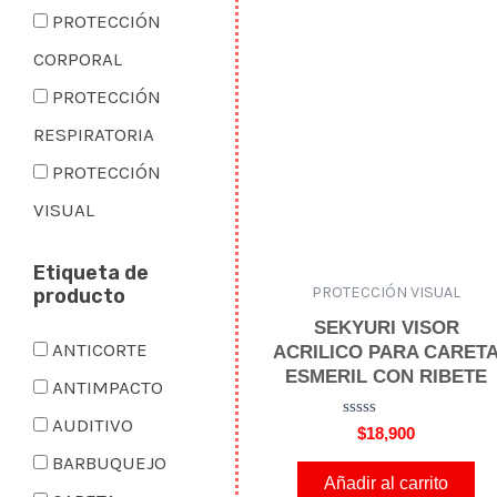
o
e
PROTECCIÓN
n
0
CORPORAL
d
e
PROTECCIÓN
5
RESPIRATORIA
PROTECCIÓN
VISUAL
Etiqueta de
PROTECCIÓN VISUAL
producto
SEKYURI VISOR
ANTICORTE
ACRILICO PARA CARET
ESMERIL CON RIBETE
ANTIMPACTO
AUDITIVO
V
$
18,900
a
BARBUQUEJO
l
o
Añadir al carrito
r