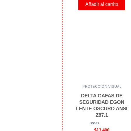
o
Añadir al carrito
r
a
d
o
e
n
0
d
e
5
PROTECCIÓN VISUAL
DELTA GAFAS DE
SEGURIDAD EGON
LENTE OSCURO ANSI
Z87.1
V
$
13,400