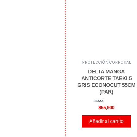
5
PROTECCIÓN CORPORAL
DELTA MANGA
ANTICORTE TAEKI 5
GRIS ECONOCUT 55CM
(PAR)
V
$
55,900
a
l
o
Añadir al carrito
r
a
d
o