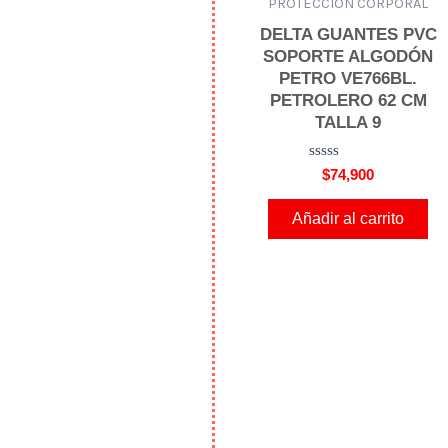
PROTECCIÓN CORPORAL
DELTA GUANTES PVC
SOPORTE ALGODÓN
PETRO VE766BL.
PETROLERO 62 CM
TALLA 9
V
$
74,900
a
l
o
Añadir al carrito
r
a
d
o
e
n
0
d
e
5