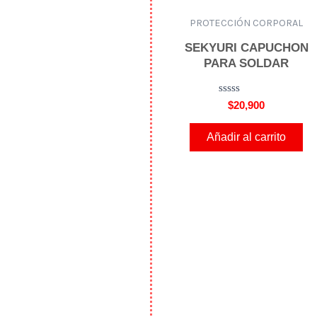
PROTECCIÓN CORPORAL
SEKYURI CAPUCHON
PARA SOLDAR
V
$
20,900
a
l
o
Añadir al carrito
r
a
d
o
e
n
0
d
e
5