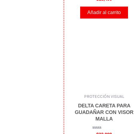
a
l
o
Añadir al carrito
r
a
d
o
e
n
0
d
e
5
PROTECCIÓN VISUAL
DELTA CARETA PARA
GUADAÑAR CON VISOR
MALLA
V