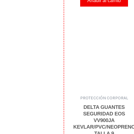
Añadir al carrito
r
a
d
o
e
n
0
d
e
5
PROTECCIÓN CORPORAL
DELTA GUANTES
SEGURIDAD EOS
VV900JA
KEVLAR/PVC/NEOPREN
TALLA 9