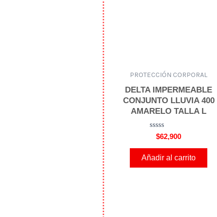
5
PROTECCIÓN CORPORAL
DELTA IMPERMEABLE
CONJUNTO LLUVIA 400
AMARELO TALLA L
V
$
62,900
a
l
o
Añadir al carrito
r
a
d
o
e
n
0
d
e