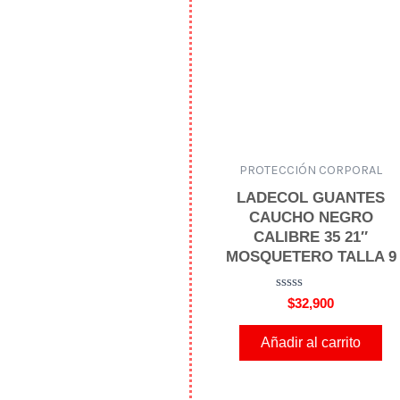
d
e
5
PROTECCIÓN CORPORAL
LADECOL GUANTES
CAUCHO NEGRO
CALIBRE 35 21″
MOSQUETERO TALLA 9
V
$
32,900
a
l
o
Añadir al carrito
r
a
d
o