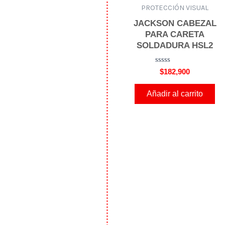
PROTECCIÓN VISUAL
JACKSON CABEZAL
PARA CARETA
SOLDADURA HSL2
V
$
182,900
a
l
o
Añadir al carrito
r
a
d
o
e
n
0
d
e
5