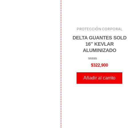
PROTECCIÓN CORPORAL
DELTA GUANTES SOLD
16″ KEVLAR
ALUMINIZADO
V
$
322,900
a
l
o
Añadir al carrito
r
a
d
o
e
n
0
d
e
5