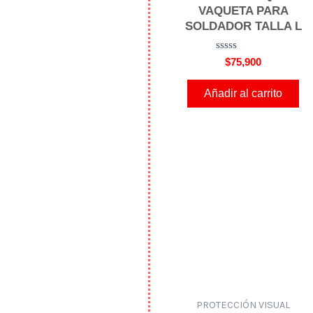
VAQUETA PARA
SOLDADOR TALLA L
V
$
75,900
a
l
o
Añadir al carrito
r
a
d
o
e
n
0
d
e
5
PROTECCIÓN VISUAL