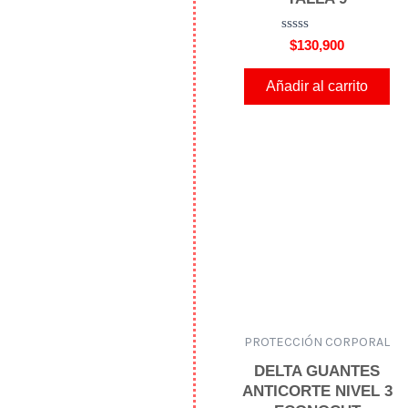
V
$
130,900
a
l
o
Añadir al carrito
r
a
d
o
e
n
0
d
e
5
PROTECCIÓN CORPORAL
DELTA GUANTES
ANTICORTE NIVEL 3