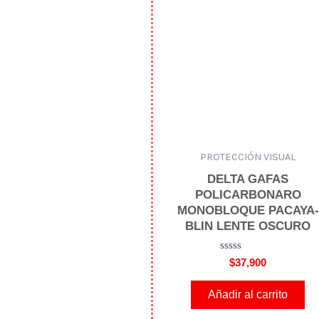
e
n
0
d
e
5
PROTECCIÓN VISUAL
DELTA GAFAS
POLICARBONARO
MONOBLOQUE PACAYA-
BLIN LENTE OSCURO
V
$
37,900
a
l
o
Añadir al carrito
r
a