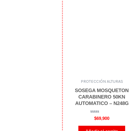
n
0
d
e
5
PROTECCIÓN ALTURAS
SOSEGA MOSQUETON
CARABINERO 50KN
AUTOMATICO – N248G
V
$
69,900
a
l
o