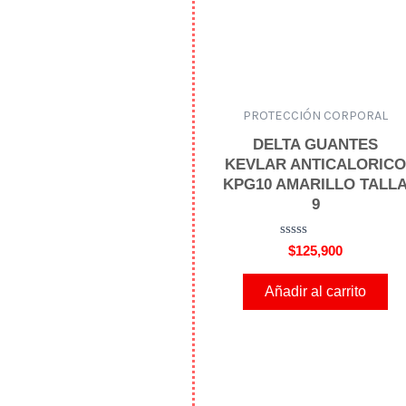
PROTECCIÓN CORPORAL
DELTA GUANTES
KEVLAR ANTICALORIC
KPG10 AMARILLO TALL
9
V
$
125,900
a
l
o
Añadir al carrito
r
a
d
o
e
n
0
d
e