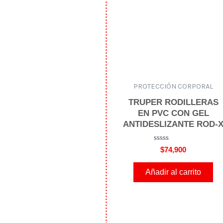
PROTECCIÓN CORPORAL
TRUPER RODILLERAS
EN PVC CON GEL
ANTIDESLIZANTE ROD-
V
$
74,900
a
l
o
Añadir al carrito
r
a
d
o
e
n
0