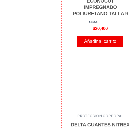
ECONOCUT
IMPREGNADO
POLIURETANO TALLA 9
V
$
20,400
a
l
o
Añadir al carrito
r
a
d
o
e
n
0
d
e
5
PROTECCIÓN CORPORAL
DELTA GUANTES NITRE