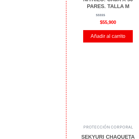
PARES. TALLA M
V
$
55,900
a
l
o
Añadir al carrito
r
a
d
o
e
n
0
d
e
5
PROTECCIÓN CORPORAL
SEKYURI CHAQUETA