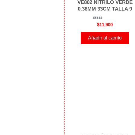
VE802 NITRILO VERDE
0.38MM 33CM TALLA 9
V
$
11,900
a
l
o
Añadir al carrito
r
a
d
o
e
n
0
d
e
5