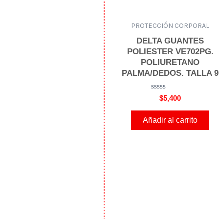
PROTECCIÓN CORPORAL
DELTA GUANTES
POLIESTER VE702PG.
POLIURETANO
PALMA/DEDOS. TALLA 9
V
$
5,400
a
l
o
Añadir al carrito
r
a
d
o
e
n
0
d
e
5