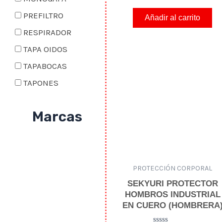
a
l
PREFILTRO
o
Añadir al carrito
r
a
RESPIRADOR
d
o
TAPA OIDOS
e
n
0
TAPABOCAS
d
e
TAPONES
5
Marcas
PROTECCIÓN CORPORAL
SEKYURI PROTECTOR
HOMBROS INDUSTRIAL
EN CUERO (HOMBRERA