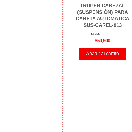
TRUPER CABEZAL
(SUSPENSIÓN) PARA
CARETA AUTOMATICA
SUS-CAREL-913
V
$
50,900
a
l
o
Añadir al carrito
r
a
d
o
e
n
0
d
e
5