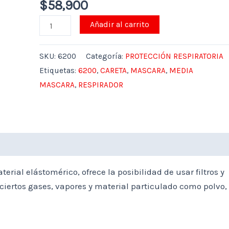
$
58,900
cantidad
Añadir al carrito
SKU:
6200
Categoría:
PROTECCIÓN RESPIRATORIA
Etiquetas:
6200
,
CARETA
,
MASCARA
,
MEDIA
MASCARA
,
RESPIRADOR
rial elástomérico, ofrece la posibilidad de usar filtros y
iertos gases, vapores y material particulado como polvo,