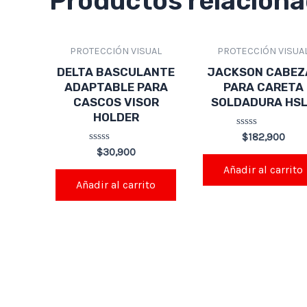
Productos relacion
PROTECCIÓN VISUAL
PROTECCIÓN VISUA
DELTA BASCULANTE
JACKSON CABEZ
ADAPTABLE PARA
PARA CARETA
CASCOS VISOR
SOLDADURA HS
HOLDER
Valorado
$
182,900
en
Valorado
$
30,900
0
en
de
Añadir al carrito
0
5
de
Añadir al carrito
5