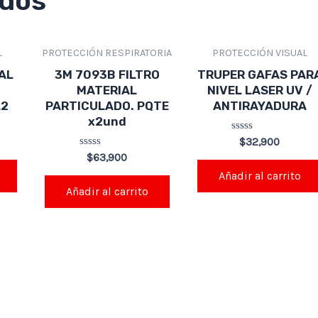
ados
L
PROTECCIÓN RESPIRATORIA
PROTECCIÓN VISUAL
AL
3M 7093B FILTRO
TRUPER GAFAS PAR
MATERIAL
NIVEL LASER UV /
L2
PARTICULADO. PQTE
ANTIRAYADURA
x2und
Valorado
$
32,900
en
Valorado
$
63,900
0
en
de
Añadir al carrito
0
5
de
Añadir al carrito
5