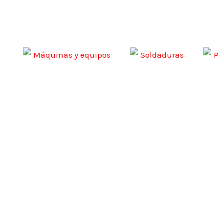
Ir
al
contenido
Máquinas y equipos
Soldaduras
P