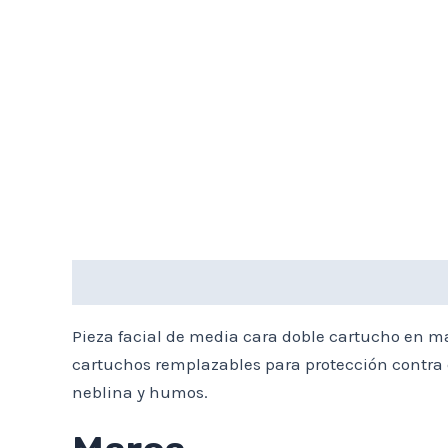
Descripción
Marca
Valoraciones (0)
Pieza facial de media cara doble cartucho en mate
cartuchos remplazables para protección contra c
neblina y humos.