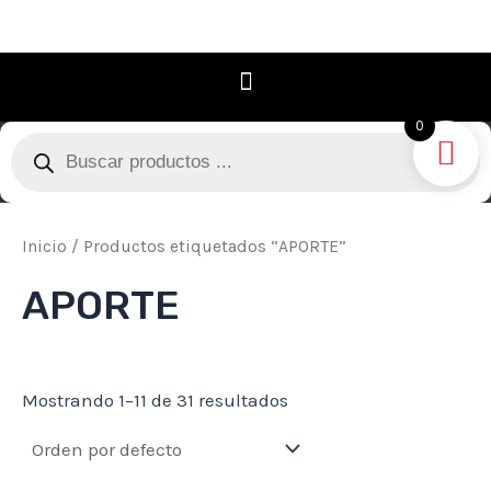
Ir
al
contenido
0
Búsqueda
de
productos
Inicio
/ Productos etiquetados “APORTE”
APORTE
Mostrando 1–11 de 31 resultados