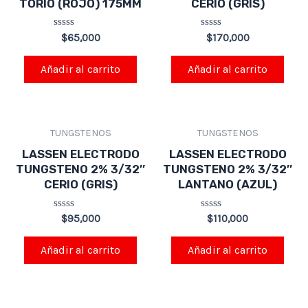
TORIO (ROJO) 175MM
CERIO (GRIS)
Valorado
Valorado
$
65,000
$
170,000
en
en
0
0
de
de
Añadir al carrito
Añadir al carrito
5
5
TUNGSTENOS
TUNGSTENOS
LASSEN ELECTRODO
LASSEN ELECTRODO
TUNGSTENO 2% 3/32″
TUNGSTENO 2% 3/32″
CERIO (GRIS)
LANTANO (AZUL)
Valorado
Valorado
$
95,000
$
110,000
en
en
0
0
de
de
Añadir al carrito
Añadir al carrito
5
5