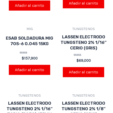
0
de
Añadir al carrito
de
Añadir al carrito
5
5
MIG
TUNGSTENOS
LASSEN ELECTRODO
ESAB SOLDADURA MIG
TUNGSTENO 2% 1/16″
70S-6 0.045 15KG
CERIO (GRIS)
Valorado
$
157,900
Valorado
$
69,000
en
en
0
0
de
Añadir al carrito
de
Añadir al carrito
5
5
TUNGSTENOS
TUNGSTENOS
LASSEN ELECTRODO
LASSEN ELECTRODO
TUNGSTENO 2% 1/16″
TUNGSTENO 2% 1/8″