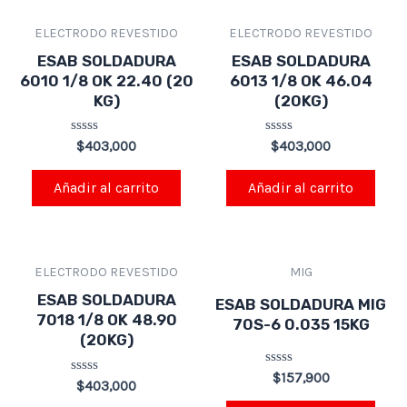
ELECTRODO REVESTIDO
ELECTRODO REVESTIDO
ESAB SOLDADURA
ESAB SOLDADURA
6010 1/8 OK 22.40 (20
6013 1/8 OK 46.04
KG)
(20KG)
Valorado
Valorado
$
403,000
$
403,000
en
en
0
0
de
de
Añadir al carrito
Añadir al carrito
5
5
ELECTRODO REVESTIDO
MIG
ESAB SOLDADURA
ESAB SOLDADURA MIG
7018 1/8 OK 48.90
70S-6 0.035 15KG
(20KG)
Valorado
$
157,900
Valorado
$
403,000
en
en
0