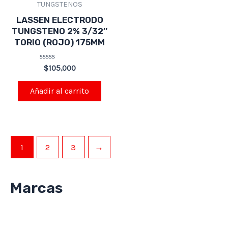
TUNGSTENOS
LASSEN ELECTRODO
TUNGSTENO 2% 3/32″
TORIO (ROJO) 175MM
Valorado
$
105,000
en
0
de
Añadir al carrito
5
1
2
3
→
Marcas