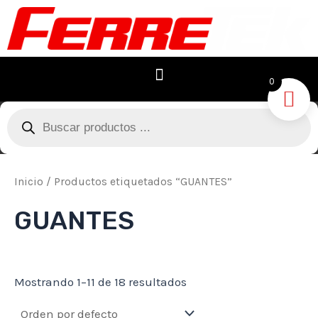
Ir
al
contenido
0
Búsqueda
de
productos
Inicio
/ Productos etiquetados “GUANTES”
GUANTES
Mostrando 1–11 de 18 resultados