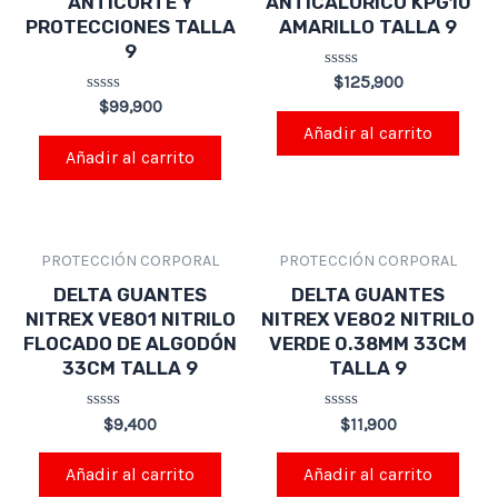
ANTICORTE Y
ANTICALORICO KPG10
PROTECCIONES TALLA
AMARILLO TALLA 9
9
Valorado
$
125,900
en
Valorado
$
99,900
0
en
de
Añadir al carrito
0
5
de
Añadir al carrito
5
PROTECCIÓN CORPORAL
PROTECCIÓN CORPORAL
DELTA GUANTES
DELTA GUANTES
NITREX VE801 NITRILO
NITREX VE802 NITRILO
FLOCADO DE ALGODÓN
VERDE 0.38MM 33CM
33CM TALLA 9
TALLA 9
Valorado
Valorado
$
9,400
$
11,900
en
en
0
0
de
de
Añadir al carrito
Añadir al carrito
5
5