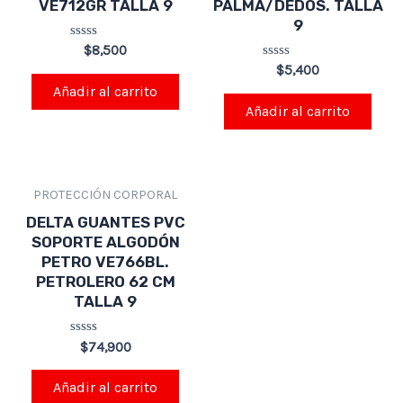
VE712GR TALLA 9
PALMA/DEDOS. TALLA
9
Valorado
$
8,500
en
Valorado
$
5,400
0
en
de
Añadir al carrito
0
5
de
Añadir al carrito
5
PROTECCIÓN CORPORAL
DELTA GUANTES PVC
SOPORTE ALGODÓN
PETRO VE766BL.
PETROLERO 62 CM
TALLA 9
Valorado
$
74,900
en
0
de
Añadir al carrito
5