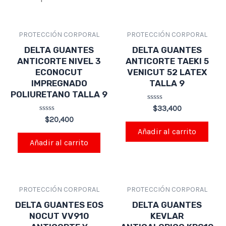
PROTECCIÓN CORPORAL
PROTECCIÓN CORPORAL
DELTA GUANTES
DELTA GUANTES
ANTICORTE NIVEL 3
ANTICORTE TAEKI 5
ECONOCUT
VENICUT 52 LATEX
IMPREGNADO
TALLA 9
POLIURETANO TALLA 9
Valorado
$
33,400
en
Valorado
$
20,400
0
en
de
Añadir al carrito
0
5
de
Añadir al carrito
5
PROTECCIÓN CORPORAL
PROTECCIÓN CORPORAL
DELTA GUANTES EOS
DELTA GUANTES
NOCUT VV910
KEVLAR