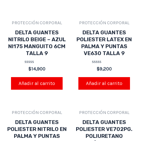
PROTECCIÓN CORPORAL
PROTECCIÓN CORPORAL
DELTA GUANTES
DELTA GUANTES
NITRILO BEIGE – AZUL
POLIESTER LATEX EN
NI175 MANGUITO 6CM
PALMA Y PUNTAS
TALLA 9
VE630 TALLA 9
Valorado
Valorado
$
14,900
$
9,200
en
en
0
0
de
de
Añadir al carrito
Añadir al carrito
5
5
PROTECCIÓN CORPORAL
PROTECCIÓN CORPORAL
DELTA GUANTES
DELTA GUANTES
POLIESTER NITRILO EN
POLIESTER VE702PG.
PALMA Y PUNTAS
POLIURETANO