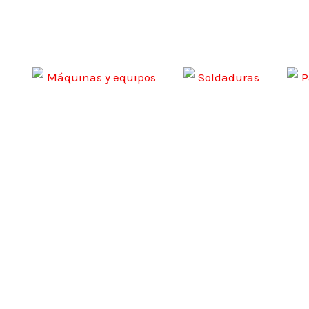
Ir
al
contenido
Máquinas y equipos
Soldaduras
P