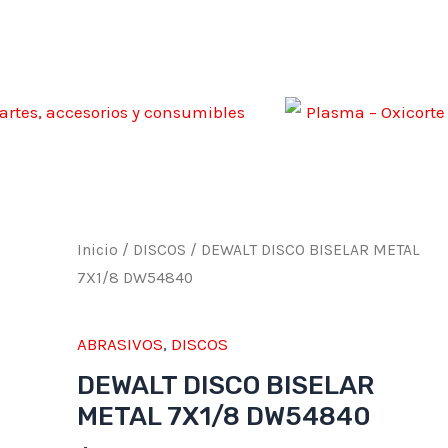
artes, accesorios y consumibles
Plasma – Oxicorte
DEWALT
Inicio
/
DISCOS
/ DEWALT DISCO BISELAR METAL
DISCO
7X1/8 DW54840
BISELAR
METAL
ABRASIVOS
,
DISCOS
7X1/8
DEWALT DISCO BISELAR
DW54840
METAL 7X1/8 DW54840
cantidad