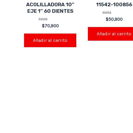
ACOLILLADORA 10″
11542-100856
EJE 1″ 60 DIENTES
Valorado
$
50,900
en
Valorado
$
70,900
0
en
de
Añadir al carrito
0
5
de
Añadir al carrito
5