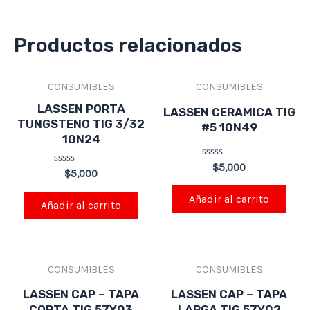
Productos relacionados
CONSUMIBLES
CONSUMIBLES
LASSEN PORTA
LASSEN CERAMICA TIG
TUNGSTENO TIG 3/32
#5 10N49
10N24
Valorado
$
5,000
Valorado
$
5,000
en
en
0
0
de
Añadir al carrito
de
Añadir al carrito
5
5
CONSUMIBLES
CONSUMIBLES
LASSEN CAP – TAPA
LASSEN CAP – TAPA
CORTA TIG 57Y03
LARGA TIG 57Y02