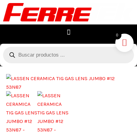
Ir
al
contenido
0
Búsqueda
de
productos
LASSEN
CERAMICA
TIG
GAS
LENS
JUMBO
#12