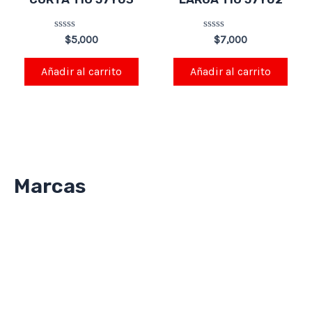
Valorado
Valorado
$
5,000
$
7,000
en
en
0
0
de
de
Añadir al carrito
Añadir al carrito
5
5
Marcas