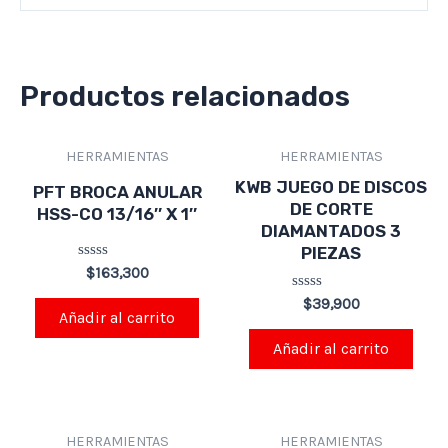
Productos relacionados
HERRAMIENTAS
HERRAMIENTAS
KWB JUEGO DE DISCOS
PFT BROCA ANULAR
DE CORTE
HSS-CO 13/16″ X 1″
DIAMANTADOS 3
PIEZAS
Valorado
$
163,300
en
0
Valorado
$
39,900
de
en
Añadir al carrito
5
0
de
Añadir al carrito
5
HERRAMIENTAS
HERRAMIENTAS