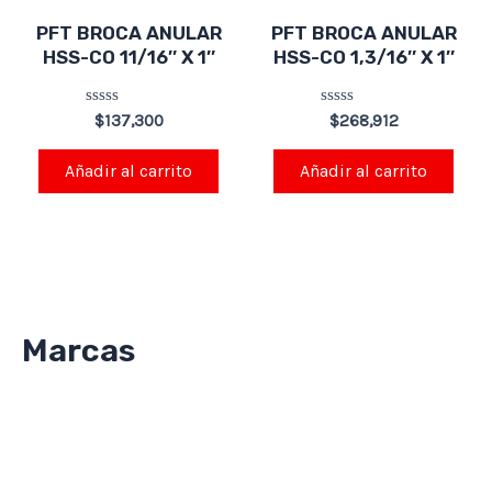
PFT BROCA ANULAR
PFT BROCA ANULAR
HSS-CO 11/16″ X 1″
HSS-CO 1,3/16″ X 1″
Valorado
Valorado
$
137,300
$
268,912
en
en
0
0
de
de
Añadir al carrito
Añadir al carrito
5
5
Marcas