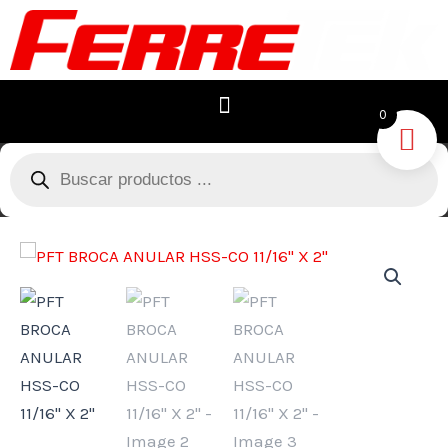
Ir
al
contenido
0
Búsqueda
de
productos
PFT
BROCA
ANULAR
HSS-
CO
11/16"
X