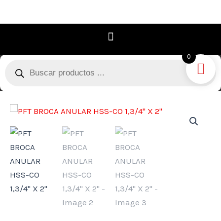
Ir
al
contenido
0
Búsqueda
de
productos
PFT
BROCA
ANULAR
HSS-
CO
1,3/4"
X
2"
cantidad