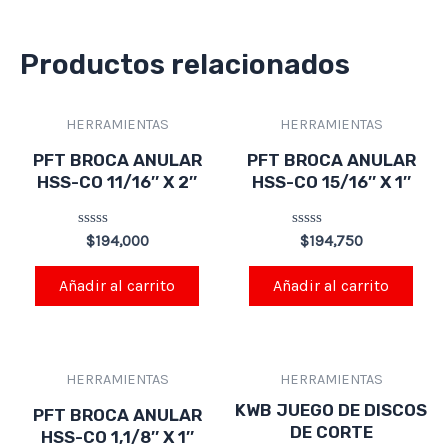
Productos relacionados
HERRAMIENTAS
HERRAMIENTAS
PFT BROCA ANULAR
PFT BROCA ANULAR
HSS-CO 11/16″ X 2″
HSS-CO 15/16″ X 1″
Valorado
Valorado
$
194,000
$
194,750
en
en
0
0
de
de
Añadir al carrito
Añadir al carrito
5
5
HERRAMIENTAS
HERRAMIENTAS
KWB JUEGO DE DISCOS
PFT BROCA ANULAR
DE CORTE
HSS-CO 1,1/8″ X 1″