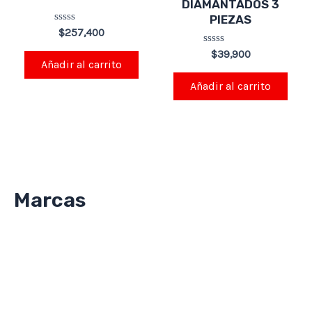
DIAMANTADOS 3
PIEZAS
Valorado
$
257,400
en
0
Valorado
$
39,900
de
en
Añadir al carrito
5
0
de
Añadir al carrito
5
Marcas