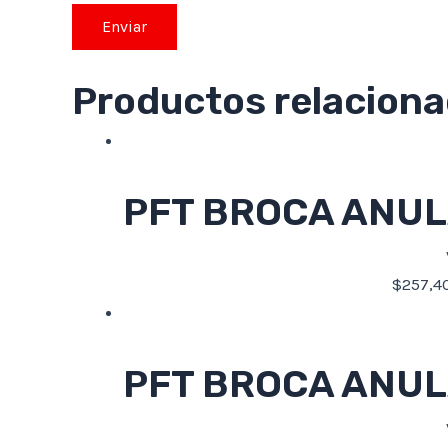
Productos relacion
PFT BROCA ANULA
$
257,4
PFT BROCA ANULA