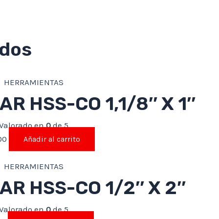
ados
HERRAMIENTAS
R HSS-CO 1,1/8″ X 1″
Valorado en
0
de 5
00
Añadir al carrito
HERRAMIENTAS
R HSS-CO 1/2″ X 2″
Valorado en
0
de 5