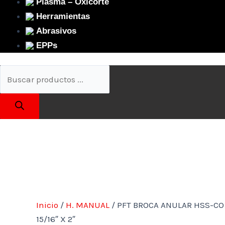
Plasma – Oxicorte
Herramientas
Abrasivos
EPPs
Inicio
/
H. MANUAL
/ PFT BROCA ANULAR HSS-CO
15/16″ X 2″