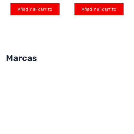
0
0
de
de
Añadir al carrito
Añadir al carrito
5
5
Marcas