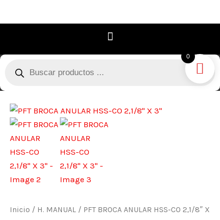
Ir
al
contenido
0
Búsqueda
de
productos
PFT
BROCA
ANULAR
HSS-
CO
2,1/8"
X
3"
Inicio
/
H. MANUAL
/ PFT BROCA ANULAR HSS-CO 2,1/8″ X
cantidad