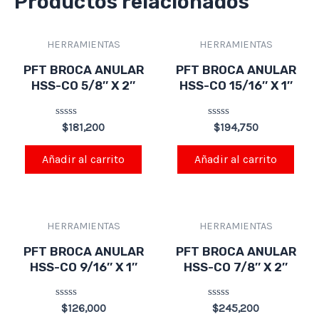
Productos relacionados
HERRAMIENTAS
HERRAMIENTAS
PFT BROCA ANULAR
PFT BROCA ANULAR
HSS-CO 5/8″ X 2″
HSS-CO 15/16″ X 1″
Valorado
Valorado
$
181,200
$
194,750
en
en
0
0
de
de
Añadir al carrito
Añadir al carrito
5
5
HERRAMIENTAS
HERRAMIENTAS
PFT BROCA ANULAR
PFT BROCA ANULAR
HSS-CO 9/16″ X 1″
HSS-CO 7/8″ X 2″
Valorado
Valorado
$
126,000
$
245,200
en
en