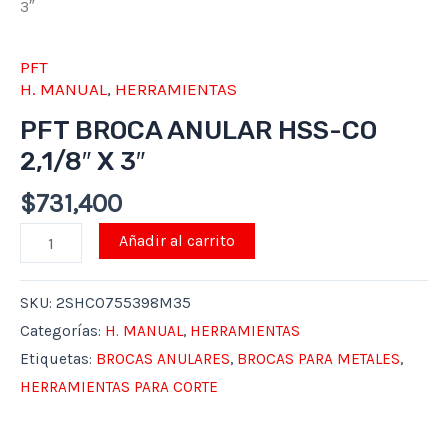
3″
PFT
H. MANUAL
,
HERRAMIENTAS
PFT BROCA ANULAR HSS-CO
2,1/8″ X 3″
$
731,400
Añadir al carrito
SKU:
2SHCO755398M35
Categorías:
H. MANUAL
,
HERRAMIENTAS
Etiquetas:
BROCAS ANULARES
,
BROCAS PARA METALES
,
HERRAMIENTAS PARA CORTE