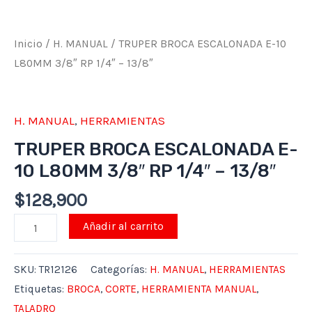
-
13/8"
Inicio
/
H. MANUAL
/ TRUPER BROCA ESCALONADA E-10
cantidad
L80MM 3/8″ RP 1/4″ – 13/8″
H. MANUAL
,
HERRAMIENTAS
TRUPER BROCA ESCALONADA E-
10 L80MM 3/8″ RP 1/4″ – 13/8″
$
128,900
Añadir al carrito
SKU:
TR12126
Categorías:
H. MANUAL
,
HERRAMIENTAS
Etiquetas:
BROCA
,
CORTE
,
HERRAMIENTA MANUAL
,
TALADRO