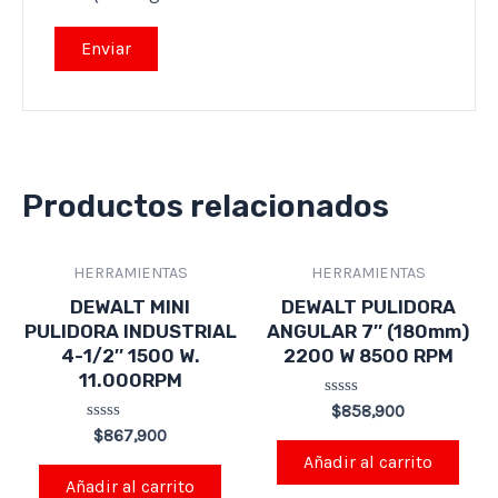
Productos relacionados
HERRAMIENTAS
HERRAMIENTAS
DEWALT MINI
DEWALT PULIDORA
PULIDORA INDUSTRIAL
ANGULAR 7″ (180mm)
4-1/2″ 1500 W.
2200 W 8500 RPM
11.000RPM
Valorado
$
858,900
en
Valorado
$
867,900
0
en
de
Añadir al carrito
0
5
de
Añadir al carrito
5