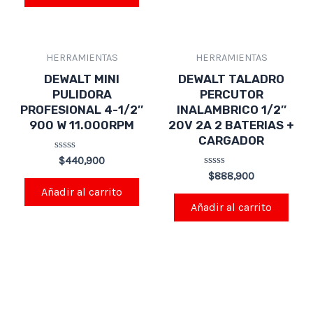
HERRAMIENTAS
HERRAMIENTAS
DEWALT MINI
DEWALT TALADRO
PULIDORA
PERCUTOR
PROFESIONAL 4-1/2″
INALAMBRICO 1/2″
900 W 11.000RPM
20V 2A 2 BATERIAS +
CARGADOR
Valorado
$
440,900
en
Valorado
$
888,900
0
en
de
Añadir al carrito
0
5
de
Añadir al carrito
5