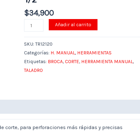
3/16"
$
34,900
-
Añadir al carrito
1/2"
cantidad
SKU:
TR12120
Categorías:
H. MANUAL
,
HERRAMIENTAS
Etiquetas:
BROCA
,
CORTE
,
HERRAMIENTA MANUAL
,
TALADRO
de corte, para perforaciones más rápidas y precisas