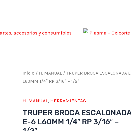
artes, accesorios y consumibles
Plasma – Oxicorte
TRUPER
Inicio
/
H. MANUAL
/ TRUPER BROCA ESCALONADA E
BROCA
L60MM 1/4″ RP 3/16″ – 1/2″
ESCALONADA
E-
H. MANUAL
,
HERRAMIENTAS
6
TRUPER BROCA ESCALONAD
L60MM
E-6 L60MM 1/4″ RP 3/16″ –
1/4"
1/2″
RP