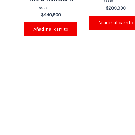
Valorado
$
289,900
en
Valorado
$
440,900
0
en
de
Añadir al carrito
0
5
de
Añadir al carrito
5