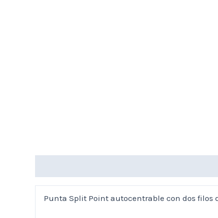
Descripción
Marca
Valoraciones (0)
Punta Split Point autocentrable con dos filos 