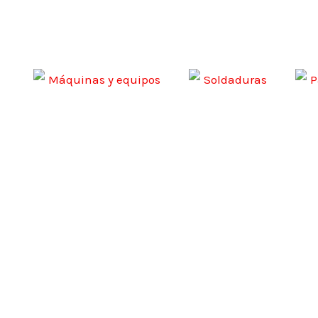
Ir
al
contenido
Máquinas y equipos
Soldaduras
P