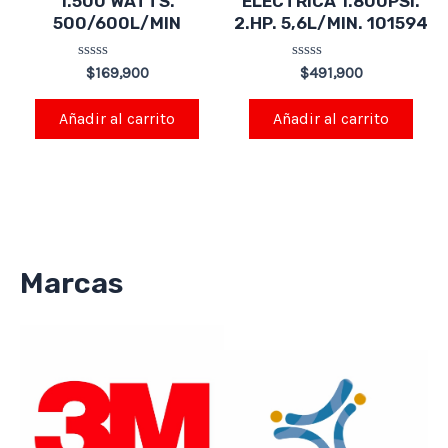
1.500 WATTS.
ELÉCTRICA 1.800PSI.
500/600L/MIN
2.HP. 5,6L/MIN. 101594
Valorado
Valorado
$
169,900
$
491,900
en
en
0
0
de
de
Añadir al carrito
Añadir al carrito
5
5
Marcas